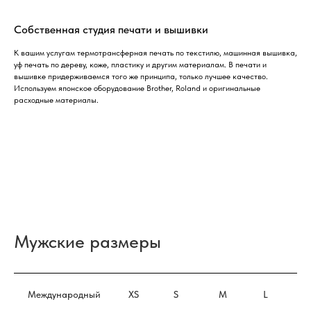
Собственная студия печати и вышивки
К вашим услугам термотрансферная печать по текстилю, машинная вышивка,
уф печать по дереву, коже, пластику и другим материалам. В печати и
вышивке придерживаемся того же принципа, только лучшее качество.
Используем японское оборудование Brother, Roland и оригинальные
расходные материалы.
Мужские размеры
Международный
XS
S
M
L