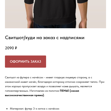
Свитшот/худи на заказ с надписями
2090
₽
ОФОРМИТЬ ЗАКАЗ
Свитшот из футера с начёсом - имеет гладкую лицевую сторону, а с
изнаночной имеет начёс, благодаря которому отлично сохраняет тепло. При
этом хорошо пропускает воздух и позволяет коже дышать, является
гипоаллергенным. Изготовлен из полотна
ПЕНЬЕ
(самая
высококачественная пряжа)
.
Материал: футер 3-х нитка с начёсом