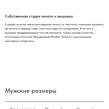
Собственная студия печати и вышивки
К вашим услугам термотрансферная печать по текстилю, машинная вышивка,
уф печать по дереву, коже, пластику и другим материалам. В печати и
вышивке придерживаемся того же принципа, только лучшее качество.
Используем японское оборудование Brother, Roland и оригинальные
расходные материалы.
Мужские размеры
Международный
XS
S
M
L