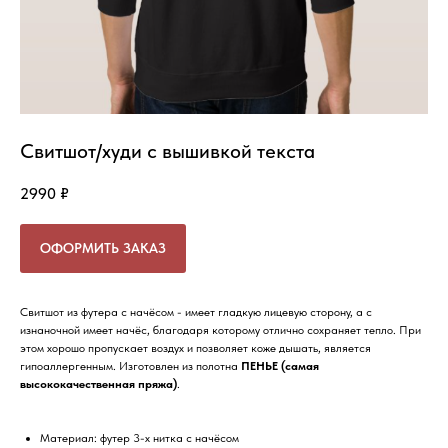
Свитшот/худи с вышивкой текста
2990
₽
ОФОРМИТЬ ЗАКАЗ
Свитшот из футера с начёсом - имеет гладкую лицевую сторону, а с
изнаночной имеет начёс, благодаря которому отлично сохраняет тепло. При
этом хорошо пропускает воздух и позволяет коже дышать, является
гипоаллергенным. Изготовлен из полотна
ПЕНЬЕ
(самая
высококачественная пряжа)
.
Материал: футер 3-х нитка с начёсом